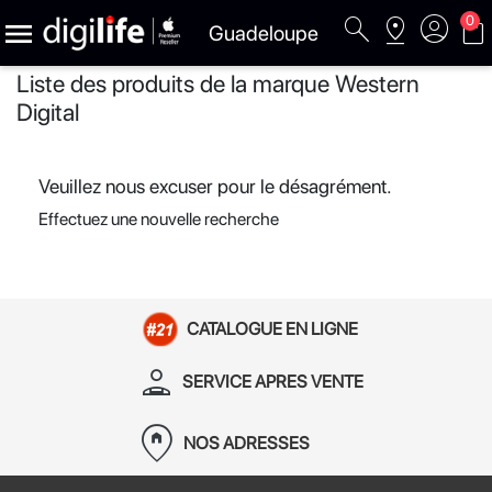
search
pin_drop
account_circle
shopping_bag
0

Guadeloupe
Liste des produits de la marque Western
Digital
Veuillez nous excuser pour le désagrément.
Effectuez une nouvelle recherche
CATALOGUE EN LIGNE
person_apron
SERVICE APRES VENTE
home_pin
NOS ADRESSES