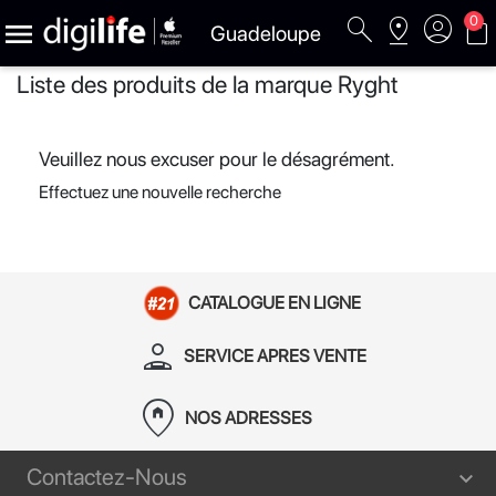
search
pin_drop
account_circle
shopping_bag
0

Guadeloupe
Liste des produits de la marque Ryght
Veuillez nous excuser pour le désagrément.
Effectuez une nouvelle recherche
CATALOGUE EN LIGNE
person_apron
SERVICE APRES VENTE
home_pin
NOS ADRESSES
Contactez-Nous