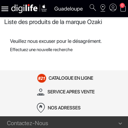
search
pin_drop
account_circle
shopping_bag
0

Guadeloupe
Liste des produits de la marque Ozaki
Veuillez nous excuser pour le désagrément.
Effectuez une nouvelle recherche
CATALOGUE EN LIGNE
person_apron
SERVICE APRES VENTE
home_pin
NOS ADRESSES
Contactez-Nous