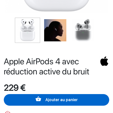
Apple AirPods 4 avec
réduction active du bruit
229 €
shopping_basket
Ajouter au panier