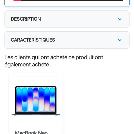
expand_more
DESCRIPTION
expand_more
CARACTERISTIQUES
Les clients qui ont acheté ce produit ont
également acheté :
MacBook Neo