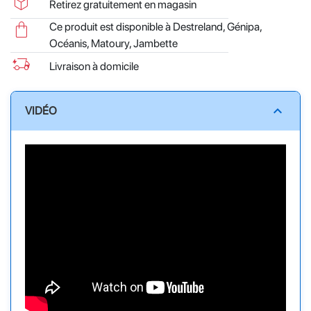
package_2
Retirez gratuitement en magasin
shopping_bag
Ce produit est disponible à Destreland, Génipa,
Océanis, Matoury, Jambette
delivery_truck_bolt
Livraison à domicile
expand_less
VIDÉO