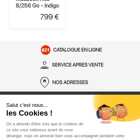
8/256 Go - Indigo
Prix
799 €
CATALOGUE EN LIGNE
person_apron
SERVICE APRES VENTE
home_pin
NOS ADRESSES
Contactez-Nous
Mon Compte
Information