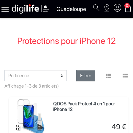
search
pin_drop
account_circle
shopping_bag
0

Guadeloupe
Protections pour iPhone 12


Filtrer
Affichage 1-3 de 3 article(s)
QDOS Pack Protect 4 en 1 pour
iPhone 12
Prix
49 €