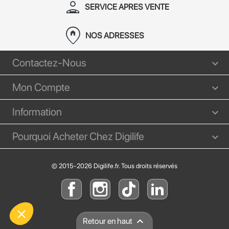
person_apron
SERVICE APRES VENTE
home_pin
NOS ADRESSES
Contactez-Nous
Mon Compte
Information
Pourquoi Acheter Chez Digilife
© 2015-2026 Digilife.fr. Tous droits réservés

Retour en haut