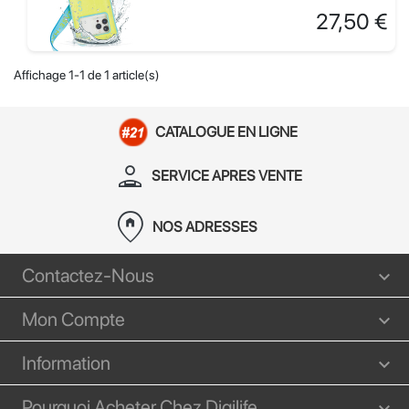
Prix
27,50 €
Affichage 1-1 de 1 article(s)
CATALOGUE EN LIGNE
person_apron
SERVICE APRES VENTE
home_pin
NOS ADRESSES
Contactez-Nous
Mon Compte
Information
Pourquoi Acheter Chez Digilife