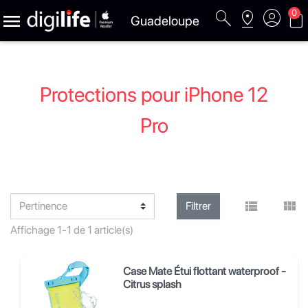
search
pin_drop
account_circle
shopping_bag
0

Guadeloupe
Protections pour iPhone 12
Pro


Filtrer
Affichage 1-1 de 1 article(s)
Case Mate Étui flottant waterproof -
Citrus splash